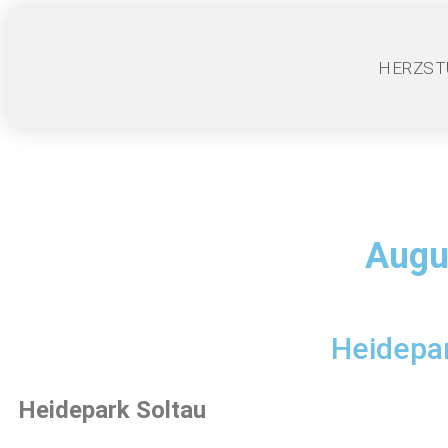
HERZST
Augu
Heidepar
Heidepark Soltau