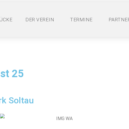
ÜCKE
DER VEREIN
TERMINE
PARTNE
st 25
k Soltau