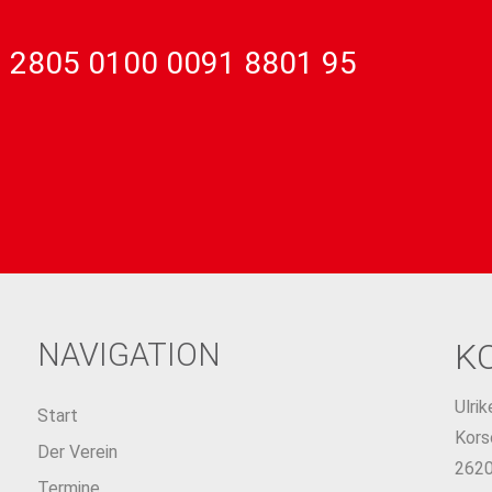
 2805 0100 0091 8801 95
NAVIGATION
K
Ulri
Start
Kors
Der Verein
2620
Termine